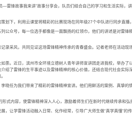
—雷锋故事我来讲”故事分享会，队员们结合自己的学习和生活实际，讲
划下，利用云课堂将精彩的比赛现场在同年级27个中队进行同步直播
公众号，每一位选手都像是一面飘扬的红领巾，他们的讲述是对雷锋精
录采风，共同见证这场雷锋精神传承的青春盛会。记者老师在活动现场
荼。近日，滨州市全环境立德树人青年讲师宣讲团走进我校，举办了以“
位介绍了雷锋的生平事迹以及雷锋精神的核心价值，还结合现代社会实际
涨。
晓任为我们带来了精彩的雷锋精神宣讲。他们用鲜活的案例、真挚的情
的形式内容，使雷锋精神深入人心，激励着师生们在新时代继续传承和弘
让学雷锋活动融入日常、化作经常，引导广大师生做“真学真懂”的传承者