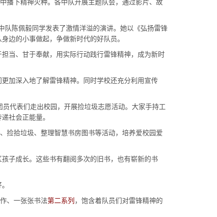
中播下精神火种。各中队开展主题队会，通过影片、故
中队陈佩毅同学发表了激情洋溢的演讲。她以《弘扬雷锋
从身边的小事做起，争做新时代的好队员。
担当、甘于奉献，用实际行动践行雷锋精神，成为新时
更加深入地了解雷锋精神。同时学校还充分利用宣传
团员代表们走出校园，开展捡垃圾志愿活动。大家手持工
传递社会正能量。
、捡拾垃圾、整理智慧书房图书等活动，培养爱校园爱
孩子成长。这些书有翻阅多次的旧书，也有崭新的书
好。
作、一张张书法
第二系列
，饱含着队员们对雷锋精神的