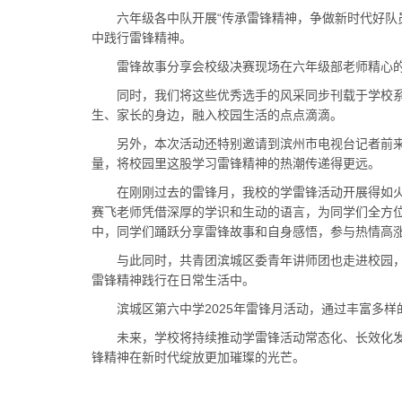
六年级各中队开展“传承雷锋精神，争做新时代好队员
中践行雷锋精神。
雷锋故事分享会校级决赛现场在六年级部老师精心的策
同时，我们将这些优秀选手的风采同步刊载于学校系列
生、家长的身边，融入校园生活的点点滴滴。
另外，本次活动还特别邀请到滨州市电视台记者前来记
量，将校园里这股学习雷锋精神的热潮传递得更远。
在刚刚过去的雷锋月，我校的学雷锋活动开展得如火如
赛飞老师凭借深厚的学识和生动的语言，为同学们全方
中，同学们踊跃分享雷锋故事和自身感悟，参与热情高
与此同时，共青团滨城区委青年讲师团也走进校园，李
雷锋精神践行在日常生活中。
滨城区第六中学2025年雷锋月活动，通过丰富多样
未来，学校将持续推动学雷锋活动常态化、长效化发展，
锋精神在新时代绽放更加璀璨的光芒。