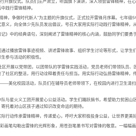
行升旗仪式。队员们庄严肃立，听国旗下演讲，深入领会雷锋精神，在心
活中践行雷锋精神。
精神，争做时代新人”为主题的升旗仪式，正式拉开雷锋月序幕。七年级5
代意义，向全体少先队员发出倡议，号召大家用实际行动践行雷锋精神，
》中的经典语句，深刻阐述了雷锋精神的核心内涵，鼓励同学们要勇于
过播放雷锋事迹视频、讲述雷锋故事、组织学生讨论等形式，让学生们
师生参与活动的积极性。
区开展以党带团，以团带队的学雷锋实践活动，党员老师们带领队员、
来了社区的整洁，用行动诠释着责任与担当。用实际行动弘扬雷锋精神，
——美化校园活动，队员们在辅导员老师带领下，在校园内进行卫生清扫
与星火义工团开展爱心公益活动。学生们踊跃捐书，希望助力贫困山区
，寄托着对山区孩子通过知识改变命运的期待。
际行动传承雷锋精神，传递爱心，呼吁大家积极投身公益，让世界更美
彩画笔勾勒出雷锋的光辉形象，用苍劲笔墨书写对雷锋的敬意。一幅幅画