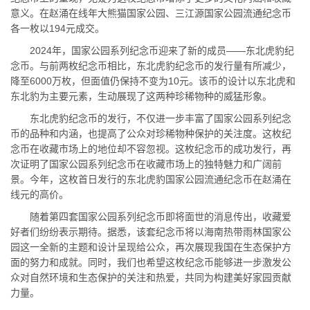
意义。在赵涌在线年大熊猫国家公园、三江源国家公园流通纪念币
各一枚以194元成交。
2024年，国家公园系列纪念币迎来了新的成员——东北虎豹纪
念币。与前两枚纪念币相比，东北虎豹纪念币的发行量有所减少，
降至6000万枚，但面值仍保持不变为10元。该币的设计以东北虎和
东北豹为主要元素，生动展现了这两种珍稀物种的威猛形象。
东北虎豹纪念币的发行，不仅进一步丰富了国家公园系列纪念
币的品种和内涵，也提高了公众对珍稀物种保护的关注度。这枚纪
念币在收藏市场上的地位却不容忽视。这枚纪念币的成功发行，再
次证明了国家公园系列纪念币在收藏市场上的独特魅力和广阔前
景。今年，这枚首日发行的东北虎豹国家公园流通纪念币在赵涌在
线元的高价。
随着第四套国家公园系列纪念币即将面世的消息传出，收藏爱
好者们纷纷表示期待。据悉，该套纪念币将以海南热带雨林国家公
园这一全新的主题和设计呈现给公众，再次展现我国在生态保护方
面的努力和成就。同时，我们也希望这枚纪念币能够进一步激发公
众对自然环境和生态保护的关注和热爱，共同为构建美好家园贡献
力量。