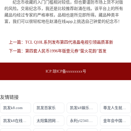
纪念币收藏的入门门槛相对较低，但也要谨防市场上货不对版
的风险。交易纪念币，我还是比较推荐赵涌在线。该平台上的所有
藏品均经过专家的严格审核，品相也是所见即所得。藏品种类丰
富，我们可以很轻松地在赵涌在线app上挑选自己钟爱的纪念币！
上一篇：TCL Q10L系列发布第四代液晶电视引领画质革新
下一篇：第四套人民币1996年版壹元券“萤火花韵”首发
ICP:
琼ICP备xxxxxxxx号
友情链接
凯发k8.com
凯发百家乐
凯发k8娱乐游戏大厅
尊龙人生就是-首页
凯发k8在线app
太阳集团网址8722
永利yl23411集团官网
金年会中国官方网站