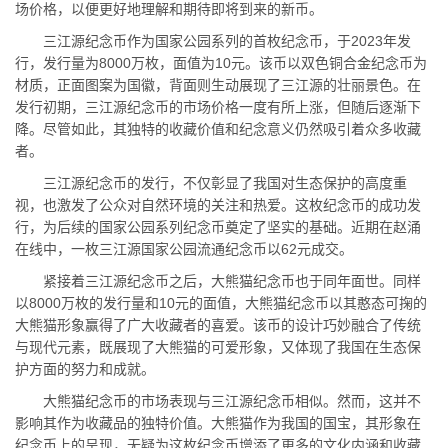
场价格，以便更好地理解和期待即将到来的新币。
三江源纪念币作为国家公园系列的首枚纪念币，于2023年发
行，发行量为8000万枚，面值为10元。该币以双色铜合金纪念币为
材质，正面图案为国徽，背面则生动展现了三江源的壮丽景色。在
发行初期，三江源纪念币的市场价格一度有所上涨，但随后逐渐下
降。尽管如此，其独特的收藏价值和纪念意义仍然吸引着众多收藏
者。
三江源纪念币的发行，不仅彰显了我国对生态保护的高度重
视，也激发了公众对自然环境的关注和热爱。这枚纪念币的成功发
行，为后续的国家公园系列纪念币奠定了坚实的基础。近期在赵涌
在线中，一枚三江源国家公园流通纪念币以62元成交。
紧接着三江源纪念币之后，大熊猫纪念币也于同年面世。同样
以8000万枚的发行量和10元的面值，大熊猫纪念币以其憨态可掬的
大熊猫形象赢得了广大收藏者的喜爱。该币的设计巧妙融合了传统
与现代元素，既展现了大熊猫的可爱形象，又体现了我国在生态保
护方面的努力和成就。
大熊猫纪念币的市场表现与三江源纪念币相似。然而，这并不
影响其作为收藏品的独特价值。大熊猫作为我国的国宝，其形象在
纪念币上的呈现，无疑为这枚纪念币增添了更多的文化内涵和收藏