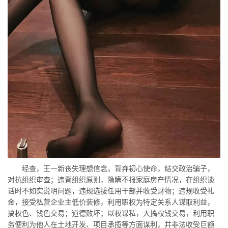
经查，王一新丧失理想信念，背弃初心使命，结交政治骗子，
对抗组织审查；违背组织原则，隐瞒不报家庭房产情况，在组织谈
话时不如实说明问题，违规选拔任用干部并收受财物；违规收受礼
金，接受私营企业主低价装修，利用职权为特定关系人谋取利益，
搞权色、钱色交易；道德败坏；以权谋私，大搞权钱交易，利用职
务便利为他人在土地开发、项目承揽等方面谋利，并非法收受巨额