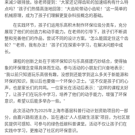
来减少碳排放。徐老师提到：“大家还记得齿轮的加速结构有什么特
点吗？”孩子们热情高涨地回答：“大齿轮带动小齿轮！”这一简单的
机械原理，成为了孩子们理解更复杂科技概念的基础。
在实践环节，孩子们运用乐高积木制作环保垃圾分类车，充分
展现了他们的创造力和动手能力。在老师的引导下，孩子们不断调
整和完善他们的作品，尝试不同的设计方案。“怎么能固定住这个齿
轮？”“老师，我有办法！”孩子们在探索中学习，在解决问题中成
长。
课程的创新之处在于将环保知识与乐高搭建巧妙结合，使得抽
象的环保理念变得具体而生动。参与活动的小朋友们兴奋地表示：
“我以前只知道玩乐高很有趣，没想到还能学到这么多关于新能源和
环保的知识，我以后也要做一个环保小卫士。”这不仅是孩子们的心
声，也是家长们的共鸣。一位家长在活动后表示：“这样的课程太好
了，让孩子们在玩乐中学习，培养了他们的动手能力，增强了环保
意识，希望以后能多举办一些。”
此次活动作为2025年上海市基层科普行动计划资助项目的一部
分，由嘉兴路街道主办，旨在通过“人人低碳生活家”项目，为社区居
民提供可感知、可参与的绿色低碳科普课堂。活动不仅让孩子们在
实践中学习，更推动了社区的环保意识。