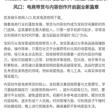
风口：电商带货与内容创作开启副业新篇章
凯发娱乐官网入口,凯发电游官网下载_
随着电商行业的蓬勃发展，带货与内容创作成为宝妈空闲兼职的热
门选择。这类兼职无需大额投入，只需一部手机即可起步，非常适
合利用碎片化时间开展，是当前副业领域的“风口”方向。
宝妈可从淘宝客或短视频带货入手。淘宝客通过分享商品链接赚取
佣金，操作简单，只需在社交平台推荐性价比高的母婴用品、家居
好物，吸引亲友点击购买；短视频带货则需要一定的内容创作能
力，宝妈可拍摄育儿日常、好物测评等视频，在抖音、快手等平台
积累粉丝，进而通过直播或视频挂载商品链接变现。选品时建议优
先考虑自身熟悉的领域，例如母婴用品、育儿工具，以真实体验增
强说服力。
内容创作是电商带货的核心，宝妈需注重视频质量与文案撰写，学
习基础剪辑技巧（如使用剪映APP），提升内容吸引力。同时，要
遵守平台规则，避免虚假宣传。初期可多参考成功案例，模仿优质
内容结构，逐步形成个人风格。时间管理方面，可利用孩子午睡时
间拍摄视频，晚上进行剪辑发布，确保兼职不影响家庭生活。