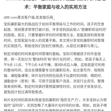
术：平衡家庭与收入的实用方法
d88.com尊龙客户端,凯发娱乐网_
宝妈兼职最大的挑战在于如何平衡带娃与工作的时间。孩子的饮食
起居、哭闹需求常常打破计划，许多宝妈因此陷入“想兼职却没时间”
的困境。其实，只要掌握科学的时间管理方法，就能高效利用有限
时间，实现家庭与收入的双重平衡。本文将分享宝妈兼职时间管理
的实用技巧，帮助宝妈们告别忙碌焦虑，从容应对兼职与育儿。
制定详细的时间表是时间管理的基础。宝妈可根据孩子的作息规
律，将一天划分为“整块时间”和“碎片化时间”。例如，若孩子每天上
午9点-11点、下午2点-4点午睡，夜间8点后入睡，这些就是可利用
的整块时间，适合处理需要专注的兼职任务，如文案写作、视频剪
辑、课程备课等；碎片化时间则包括孩子玩耍时的间隙、喂奶时、
通勤途中（若有）等，可用于回复客户消息、浏览行业资讯、整理
简单资料等。制定时间表时需预留弹性时间，应对孩子突发状况，
避免因计划过满导致焦虑。
碎片化时间的高效利用是宝妈兼职的“隐形生产力”。许多宝妈认为带
娃时“没时间”，实则忽略了大量碎片化时间的价值。例如，给孩子喂
辅食时，可同时用蓝牙耳机听兼职相关的音频课程；陪孩子玩积木