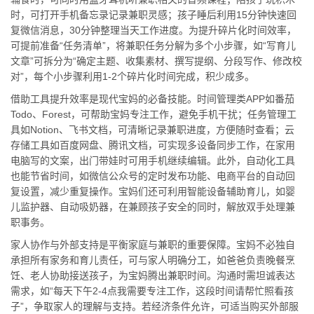
时，可打开手机备忘录记录兼职灵感；孩子睡后利用15分钟快速回
复微信消息，30分钟整理当天工作进度。为提升碎片化时间效率，
可提前准备“任务清单”，将兼职任务分解为多个小步骤，如“写育儿
文章”可拆分为“确定主题、收集素材、撰写提纲、分段写作、修改校
对”，每个小步骤利用1-2个碎片化时间完成，积少成多。
借助工具提升效率是现代宝妈的必备技能。时间管理类APP如番茄
Todo、Forest，可帮助宝妈专注工作，避免手机干扰；任务管理工
具如Notion、飞书文档，可清晰记录兼职进度，方便随时查看；云
存储工具如百度网盘、腾讯文档，可实现多设备同步工作，在家用
电脑写的文案，出门带娃时可用手机继续编辑。此外，自动化工具
也能节省时间，如微信公众号的定时发布功能、电商平台的自动回
复设置，减少重复操作。宝妈们还可利用智能设备辅助育儿，如婴
儿监护器、自动吸奶器，在兼顾孩子安全的同时，解放双手处理兼
职事务。
家人协作与外部支持是平衡家庭与兼职的重要保障。宝妈不必独自
承担所有家务和育儿责任，可与家人明确分工，如爸爸负责晚餐烹
饪、老人协助接送孩子，为宝妈腾出兼职时间。沟通时需坦诚表达
需求，如“每天下午2-4点我需要专注工作，这段时间请帮忙照看孩
子”，争取家人的理解与支持。若经济条件允许，可适当购买外部服