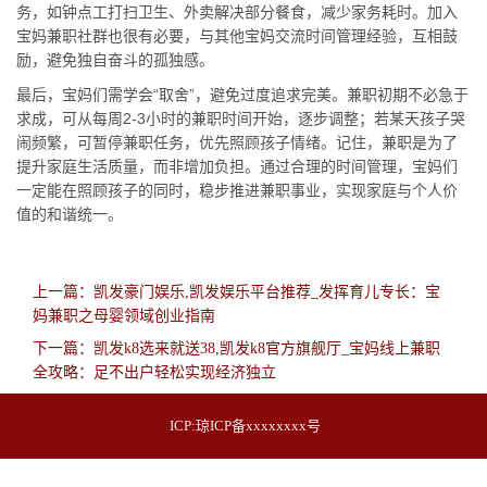
务，如钟点工打扫卫生、外卖解决部分餐食，减少家务耗时。加入
宝妈兼职社群也很有必要，与其他宝妈交流时间管理经验，互相鼓
励，避免独自奋斗的孤独感。
最后，宝妈们需学会“取舍”，避免过度追求完美。兼职初期不必急于
求成，可从每周2-3小时的兼职时间开始，逐步调整；若某天孩子哭
闹频繁，可暂停兼职任务，优先照顾孩子情绪。记住，兼职是为了
提升家庭生活质量，而非增加负担。通过合理的时间管理，宝妈们
一定能在照顾孩子的同时，稳步推进兼职事业，实现家庭与个人价
值的和谐统一。
上一篇：凯发豪门娱乐,凯发娱乐平台推荐_发挥育儿专长：宝
妈兼职之母婴领域创业指南
下一篇：凯发k8选来就送38,凯发k8官方旗舰厅_宝妈线上兼职
全攻略：足不出户轻松实现经济独立
ICP:
琼ICP备xxxxxxxx号