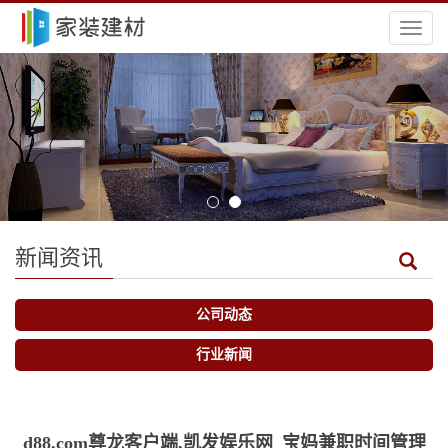
导
航
菜
单
新闻资讯
公司动态
行业新闻
d88.com尊龙客户端,凯发娱乐网_宝妈兼职时间管理